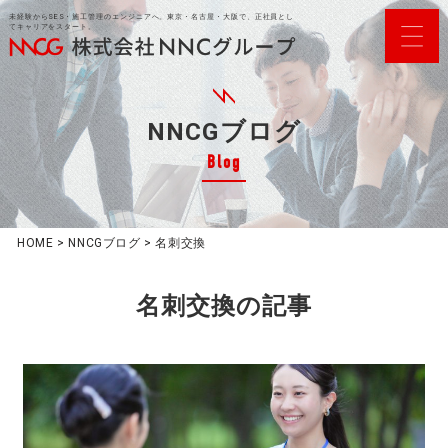
未経験からSES・施工管理のエンジニアへ。東京・名古屋・大阪で、正社員とし
てキャリアをスタート。
NNCGブログ
Blog
HOME
>
NNCGブログ
>
名刺交換
名刺交換
の記事