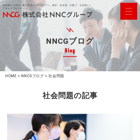
未経験からSES・施工管理のエンジニアへ。東京・名古屋・大阪で、正社員とし
てキャリアをスタート。
NNCGブログ
Blog
HOME
>
NNCGブログ
>
社会問題
社会問題
の記事