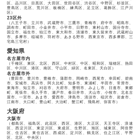
区、品川区、目黒区、大田区、世田谷区、渋谷区、中野区、杉並区、
豊島区、北区、荒川区、板橋区、練馬区、足立区、葛飾区、江戸川
区）
23区外
（八王子市、立川市、武蔵野市、三鷹市、青梅市、府中市、昭島市、
調布市、町田市、小金井市、小平市、日野市、東村山市、国分寺市、
国立市、福生市、狛江市、東大和市、清瀬市、東久留米市、武蔵村山
市、多摩市、稲城市、羽村市、あきる野市、西東京市、西多摩郡、三
宅島三宅村）
愛知県
名古屋市内
（千種区、東区、北区、西区、中村区、中区、昭和区、瑞穂区、熱田
区、中川区、港区、南区、守山区、緑区、名東区、天白区）
名古屋市外
（豊田市、豊川市、豊橋市、蒲郡市、岡崎市、西尾市、幸田町、碧南
市、安城市、高浜市、阿久比町、知多市、東浦町、半田市、常滑市、
東海市、知立市、刈谷市、大府市、豊明市、みよし市、日進市、東郷
町、尾張市、長久手市、瀬戸市、春日井市、犬山市、小牧市、北名古
屋市、一宮市、あま市、愛西市、津島市、清須市、稲沢市、岩倉市、
江南市、大口町、豊山町、大治町、蟹江町、飛島村、弥富市）
大阪府
大阪市
（都島区、福島区、此花区、西区、港区、大正区、天王寺区、浪速
区、西淀川区、東淀川区、東成区、生野区、旭区、城東区、阿倍野
区、住吉区、東住吉区、西成区、淀川区、鶴見区、住之江区、平野
区、北区、中央区）