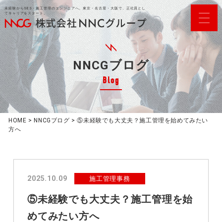
未経験からSES・施工管理のエンジニアへ。東京・名古屋・大阪で、正社員とし
てキャリアをスタート。
NNCGブログ
Blog
HOME
>
NNCGブログ
>
⑤未経験でも大丈夫？施工管理を始めてみたい
方へ
2025.10.09
施工管理事務
⑤未経験でも大丈夫？施工管理を始
めてみたい方へ